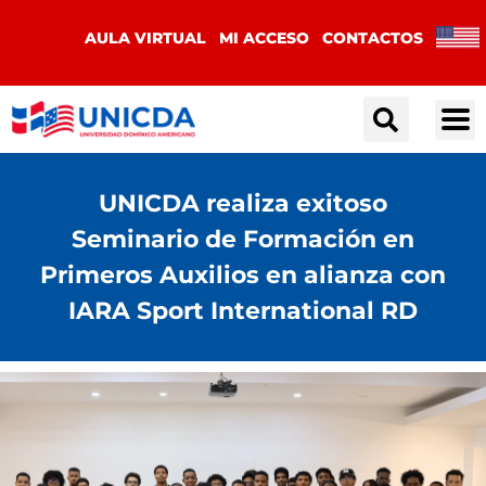
AULA VIRTUAL
MI ACCESO
CONTACTOS
UNICDA realiza exitoso
Seminario de Formación en
Primeros Auxilios en alianza con
IARA Sport International RD