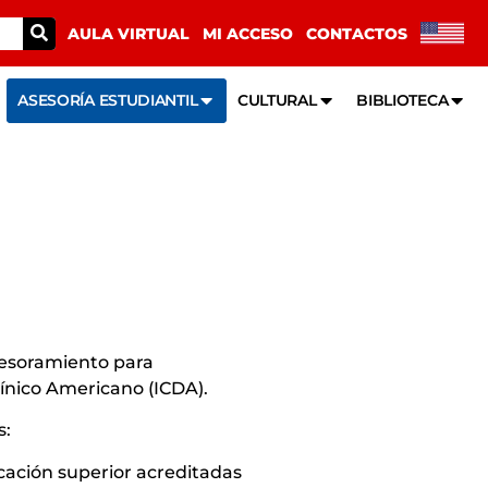
AULA VIRTUAL
MI ACCESO
CONTACTOS
ASESORÍA ESTUDIANTIL
CULTURAL
BIBLIOTECA
sesoramiento para
mínico Americano (ICDA).
s:
cación superior acreditadas