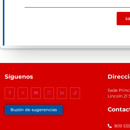
s
Síguenos
Direcc
Sede Princ
Lincoln 2
Contac
Buzón de sugerencias
809 53