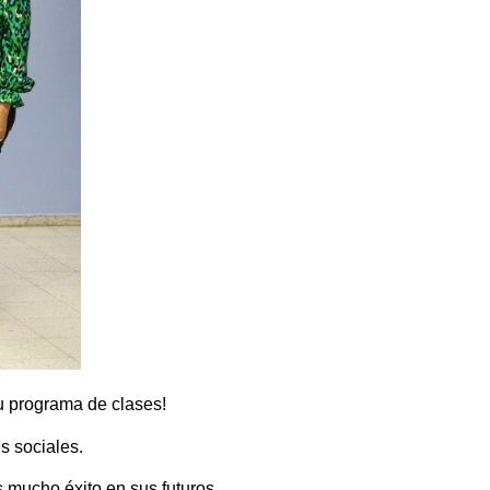
u programa de clases!
s sociales.
 mucho éxito en sus futuros