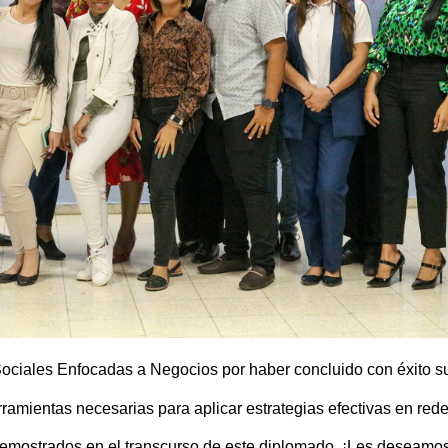
ociales Enfocadas a Negocios por haber concluido con éxito s
rramientas necesarias para aplicar estrategias efectivas en rede
emostrados en el transcurso de este diplomado. ¡Les deseamos