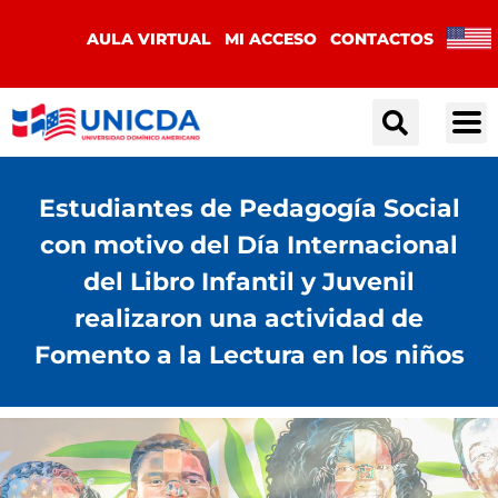
AULA VIRTUAL
MI ACCESO
CONTACTOS
Estudiantes de Pedagogía Social
con motivo del Día Internacional
del Libro Infantil y Juvenil
realizaron una actividad de
Fomento a la Lectura en los niños