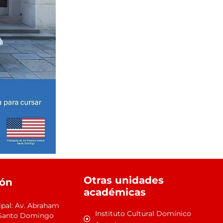
Otras unidades
ión
académicas
ipal: Av. Abraham
Instituto Cultural Domínico
1 Santo Domingo