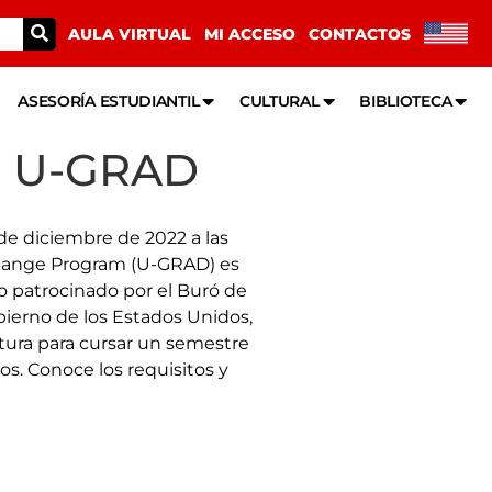
AULA VIRTUAL
MI ACCESO
CONTACTOS
ASESORÍA ESTUDIANTIL
CULTURAL
BIBLIOTECA
o U-GRAD
 de diciembre de 2022 a las
change Program (U-GRAD) es
 patrocinado por el Buró de
bierno de los Estados Unidos,
atura para cursar un semestre
s. Conoce los requisitos y